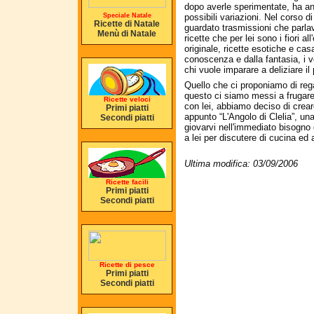
dopo averle sperimentate, ha ann
Speciale Natale
possibili variazioni. Nel corso di 
Ricette di Natale
guardato trasmissioni che parla
Menù di Natale
ricette che per lei sono i fiori a
originale, ricette esotiche e casa
conoscenza e dalla fantasia, i 
chi vuole imparare a deliziare il p
Quello che ci proponiamo di rega
questo ci siamo messi a frugare 
Ricette veloci
con lei, abbiamo deciso di cre
Primi piatti
appunto “L'Angolo di Clelia”, una 
Secondi piatti
giovarvi nell'immediato bisogno e
a lei per discutere di cucina ed
Ultima modifica: 03/09/2006
Ricette facili
Primi piatti
Secondi piatti
Ricette di pesce
Primi piatti
Secondi piatti