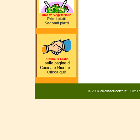
Ricette vegetariane
Primi piatti
Secondi piatti
Pubblicità Gratis
sulle pagine di
Cucina e Ricette.
Clicca qui!
© 2004
cucinaericette.it
- Tutti i