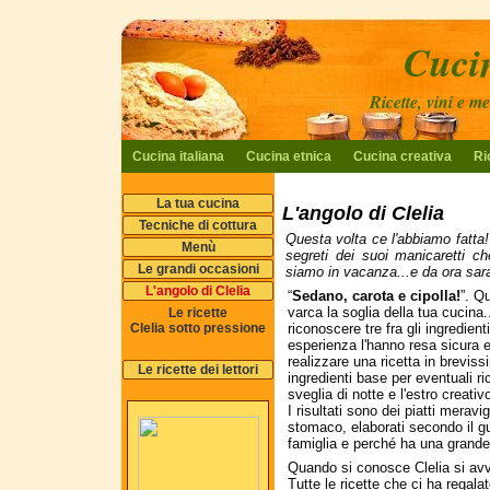
Cucin
Ricette, vini e m
Cucina italiana
Cucina etnica
Cucina creativa
Ri
La tua cucina
L'angolo di Clelia
Tecniche di cottura
Questa volta ce l'abbiamo fatta!
Menù
segreti dei suoi manicaretti c
Le grandi occasioni
siamo in vacanza...e da ora sara
L'angolo di Clelia
“
Sedano, carota e cipolla!
”. Q
varca la soglia della tua cucina.
Le ricette
Clelia sotto pressione
riconoscere tre fra gli ingredienti
esperienza l'hanno resa sicura e
realizzare una ricetta in brevis
Le ricette dei lettori
ingredienti base per eventuali ri
sveglia di notte e l'estro creat
I risultati sono dei piatti meravig
stomaco, elaborati secondo il g
famiglia e perché ha una grand
Quando si conosce Clelia si avve
Tutte le ricette che ci ha regal