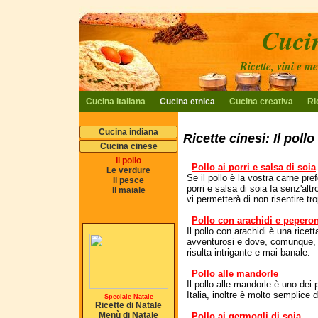
Cucin
Ricette, vini e m
Cucina italiana
Cucina etnica
Cucina creativa
Ri
Cucina indiana
Ricette cinesi: Il pollo
Cucina cinese
Il pollo
Pollo ai porri e salsa di soia
Le verdure
Se il pollo è la vostra carne pref
Il pesce
porri e salsa di soia fa senz'al
Il maiale
vi permetterà di non risentire tro
Pollo con arachidi e peperon
Il pollo con arachidi è una ricet
avventurosi e dove, comunque, il
risulta intrigante e mai banale.
Pollo alle mandorle
Il pollo alle mandorle è uno dei 
Italia, inoltre è molto semplice 
Speciale Natale
Ricette di Natale
Menù di Natale
Pollo ai germogli di soia