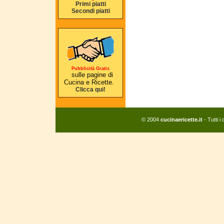
Primi piatti
Secondi piatti
Pubblicità Gratis
sulle pagine di
Cucina e Ricette.
Clicca qui!
© 2004
cucinaericette.it
- Tutti i