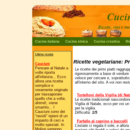
Cucin
Ricette, vini e m
Cucina italiana
Cucina etnica
Cucina creativa
Ri
Ultime ricette
Ricette vegetariane: Pr
Cauciuni
Pensare al Natale a
Le ricette dei primi piatti raggr
volte riporta
rigorosamente a base di verdure e
all'infanzia... Ecco
veloce per cercare e, soprattutto 
allora una ricetta
all'interno del sito. A voi non res
semplice e
veramente originale
per riassaporare
Tortelloni della Vigilia (di Nat
quello che a volte,
Le ricette tradizionali nascondo
ahimé!, viene
Vigilia di Natale, ecco per voi u
smarrito... I
per la vigilia.
Cauciuni sono dei
Difficoltà:
1/5
“ravioli” ripieni di un
impasto di ceci e
Farfalle al caprino e baccelli
molto speziati. In
L’estate ci regala il sole, e allo
Molise vengono
gustare cibi freddi e veloci da pre