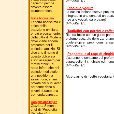
Difficoltà:
1/5
capiamo perchè
doveva essere
Riso allo yogurt
piuttosto ricca.
La cucina indiana riserva prezio
integrate in una cena od un pranz
Torta bonissima
riso allo yogurt, da provare!
La torta bonissima è
Difficoltà:
1/5
tipica della
tradizione emiliana
Tagliolini con porcini e zaffe
e, più precisamente,
Ricetta facile con un gusto parti
della città di Modena
profumo speziato dello zafferano
dove viene ancora
vuole stupire i propri commensali
preparata per il
Difficoltà:
1/5
periodo natalizio. Si
dice che il nome di
Pappardelle al ragù di cinghi
questo dolce sia
L'autunno lo sentiamo col profumo
stato assegnato per
pappardelle, il cinghiale ed i fun
motivi storici, si
Difficoltà:
1/5
narra infatti che nel
periodo medievale,
una nobildonna
Altre pagine di ricette vegetaria
assai ricca, si sia
privata dei suoi averi
per farne dono ai
poveri durante una
tremenda carestia.
Coniglio alla ligure
Grazie a Simona,
chef di “Peperetta
Dispetusa” di