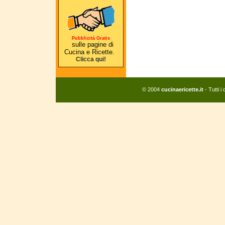
Pubblicità Gratis
sulle pagine di
Cucina e Ricette.
Clicca qui!
© 2004
cucinaericette.it
- Tutti i