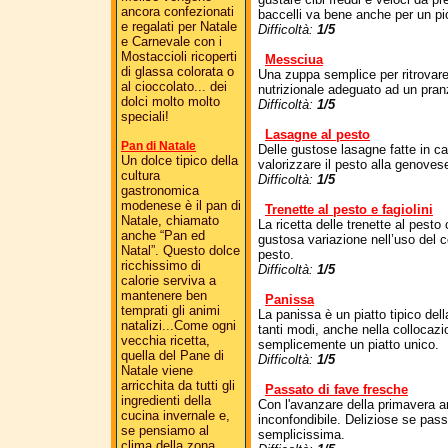
ancora confezionati
baccelli va bene anche per un pi
e regalati per Natale
Difficoltà:
1/5
e Carnevale con i
Mostaccioli ricoperti
Messciua
di glassa colorata o
Una zuppa semplice per ritrovare
al cioccolato... dei
nutrizionale adeguato ad un pr
dolci molto molto
Difficoltà:
1/5
speciali!
Lasagne al pesto
Pan di Natale
Delle gustose lasagne fatte in ca
Un dolce tipico della
valorizzare il pesto alla genoves
cultura
Difficoltà:
1/5
gastronomica
modenese è il pan di
Trenette al pesto e fagiolini
Natale, chiamato
La ricetta delle trenette al pesto
anche “Pan ed
gustosa variazione nell’uso del c
Natal”. Questo dolce
pesto.
ricchissimo di
Difficoltà:
1/5
calorie serviva a
mantenere ben
Panissa
temprati gli animi
La panissa è un piatto tipico del
natalizi...Come ogni
tanti modi, anche nella collocazi
vecchia ricetta,
semplicemente un piatto unico.
quella del Pane di
Difficoltà:
1/5
Natale viene
arricchita da tutti gli
Passato di fave fresche
ingredienti della
Con l'avanzare della primavera a
cucina invernale e,
inconfondibile. Deliziose se pas
se pensiamo al
semplicissima.
clima della zona,