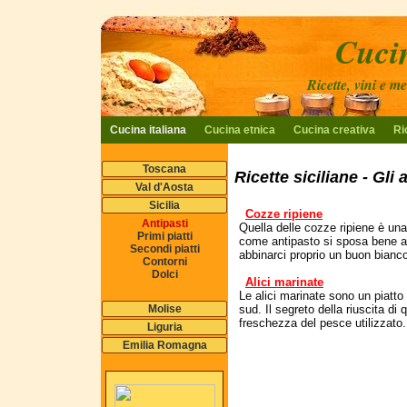
Cucin
Ricette, vini e m
Cucina italiana
Cucina etnica
Cucina creativa
Ri
Toscana
Ricette siciliane - Gli 
Val d'Aosta
Sicilia
Cozze ripiene
Antipasti
Quella delle cozze ripiene è una
Primi piatti
come antipasto si sposa bene ai 
Secondi piatti
abbinarci proprio un buon bianco
Contorni
Dolci
Alici marinate
Le alici marinate sono un piatto 
Molise
sud. Il segreto della riuscita di 
freschezza del pesce utilizzato.
Liguria
Emilia Romagna