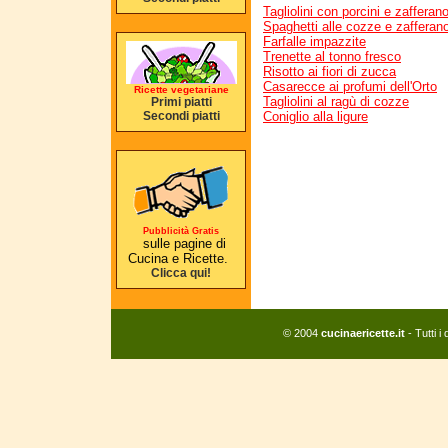
Tagliolini con porcini e zafferan
Spaghetti alle cozze e zafferan
Farfalle impazzite
Trenette al tonno fresco
Risotto ai fiori di zucca
Casarecce ai profumi dell'Orto
Ricette vegetariane
Tagliolini al ragù di cozze
Primi piatti
Secondi piatti
Coniglio alla ligure
Pubblicità Gratis
sulle pagine di
Cucina e Ricette.
Clicca qui!
© 2004
cucinaericette.it
- Tutti i