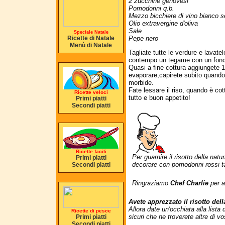
2 zucchine genovesi
Pomodorini q.b.
Mezzo bicchiere di vino bianco 
Olio extravergine d'oliva
Sale
Speciale Natale
Ricette di Natale
Pepe nero
Menù di Natale
Tagliate tutte le verdure e lavate
contempo un tegame con un fondo d
Quasi a fine cottura aggiungete 1
evaporare,capirete subito quando
morbide.
Fate lessare il riso, quando è cot
Ricette veloci
tutto e buon appetito!
Primi piatti
Secondi piatti
Ricette facili
Per guarnire il risotto della nat
Primi piatti
decorare con pomodorini rossi tag
Secondi piatti
Ringraziamo
Chef Charlie
per a
Avete apprezzato il risotto del
Allora date un'occhiata alla lista
Ricette di pesce
sicuri che ne troverete altre di v
Primi piatti
Secondi piatti