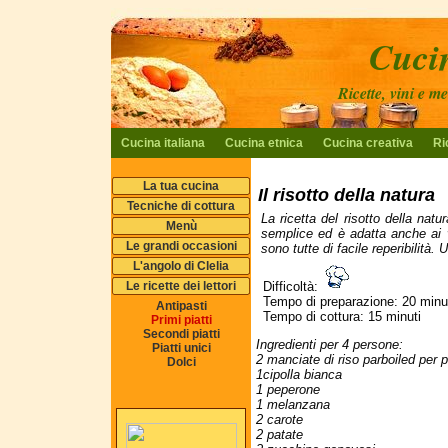
Cucin
Ricette, vini e m
Cucina italiana
Cucina etnica
Cucina creativa
Ri
La tua cucina
Il risotto della natura
Tecniche di cottura
La ricetta del risotto della natu
Menù
semplice ed è adatta anche ai v
Le grandi occasioni
sono tutte di facile reperibilità.
L'angolo di Clelia
Le ricette dei lettori
Difficoltà:
Tempo di preparazione: 20 minu
Antipasti
Tempo di cottura: 15 minuti
Primi piatti
Secondi piatti
Ingredienti per 4 persone:
Piatti unici
2 manciate di riso parboiled per 
Dolci
1cipolla bianca
1 peperone
1 melanzana
2 carote
2 patate