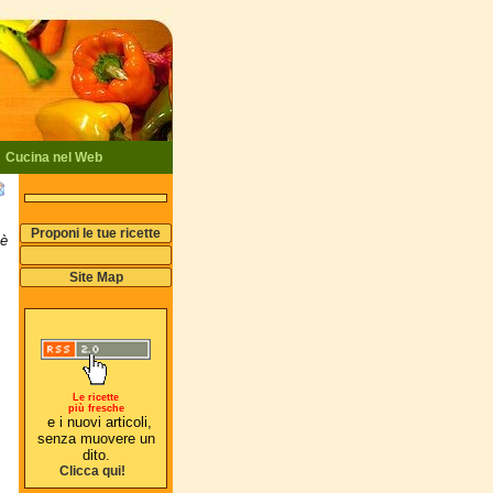
Cucina nel Web
Proponi le tue ricette
 è
Site Map
Le ricette
più fresche
e i nuovi articoli,
senza muovere un
dito.
Clicca qui!