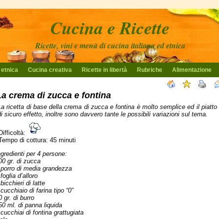
Cucina e Ricette
Ricette, vini e menù di cucina italiana ed etnica
 etnica
Cucina creativa
Ricette in libertà
Rubriche
Alimentazione
La crema di zucca e fontina
La ricetta di base della crema di zucca e fontina è molto semplice ed il piatto
di sicuro effetto, inoltre sono davvero tante le possibili variazioni sul tema.
Difficoltà:
Tempo di cottura: 45 minuti
ngredienti per 4 persone:
00 gr. di zucca
 porro di media grandezza
 foglia d’alloro
 bicchieri di latte
 cucchiaio di farina tipo “0”
0 gr. di burro
50 ml. di panna liquida
 cucchiai di fontina grattugiata