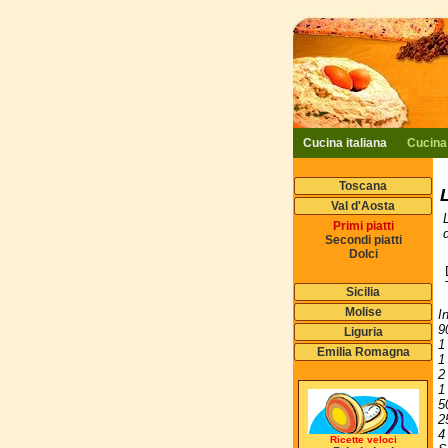
Cucina italiana
Cucina
Toscana
Val d'Aosta
Primi piatti
Secondi piatti
Dolci
Sicilia
Molise
I
9
Liguria
1
Emilia Romagna
1
2
1
5
2
4
Ricette veloci