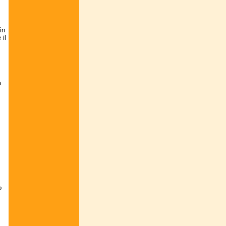
in
 il
a
o