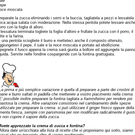
ale
epe
oce moscata
reparate la zucca eliminando i semi e la buccia, tagliatela a pezzi e lessatela 
oca acqua salata con moderazione. Nella stessa pentola potete lessare anche
orro con la foglia di alloro.
 lessatura terminata togliete la foglia d’alloro e frullate la zucca con il porro, il
tte e la farina.
n una pentola sciogliete il burro e metteteci anche il composto ottenuto,
ggiungetevi il pepe, il sale e la noce moscata e portate ad ebollizione.
pegnete il fuoco appena la crema sarà giunta a bollore ed aggiungete la pann
iquida. Servite nelle fondine cospargendo con la fontina grattugiata.
La prima e più semplice variazione è quella di preparare a parte dei crostini di
pane e burro saltati in padella che metterete a vostro piacimento nella crema.
E’ possibile inoltre preparare la fontina tagliata a fiammiferino per rendere più
pastosa la crema. Altre variazioni consistono nel cambiamento delle spezie
utilizzate per preparare la crema: si può utilizzare il ginger fresco oppure della
menta fresca, sempre con parsimonia per non modificare radicalmente il gust
e non coprire il sapore della zucca.
Avete apprezzato la crema di zucca e fontina?
Allora date un'occhiata alla lista di ricette che vi proponiamo qui sotto, siamo
sicuri che ne troverete altre di vostro gradimento: