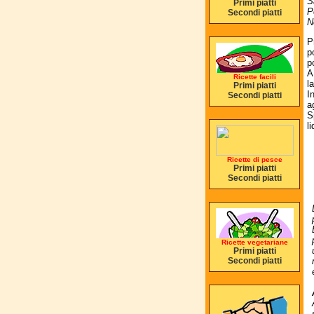
S
Primi piatti
P
Secondi piatti
N
P
p
p
A
Ricette facili
la
Primi piatti
I
Secondi piatti
a
S
l
Ricette di pesce
Primi piatti
Secondi piatti
Ricette vegetariane
Primi piatti
Secondi piatti