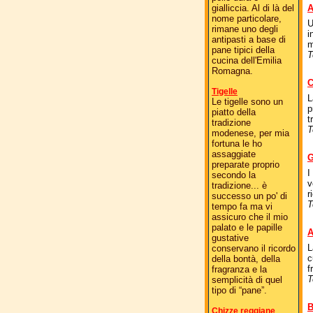
gialliccia. Al di là del
A
nome particolare,
U
rimane uno degli
i
antipasti a base di
m
pane tipici della
T
cucina dell'Emilia
Romagna.
C
Tigelle
L
Le tigelle sono un
p
piatto della
t
tradizione
T
modenese, per mia
fortuna le ho
assaggiate
G
preparate proprio
I
secondo la
v
tradizione... è
r
successo un po' di
T
tempo fa ma vi
assicuro che il mio
palato e le papille
A
gustative
L
conservano il ricordo
c
della bontà, della
f
fragranza e la
T
semplicità di quel
tipo di “pane”.
B
Chizze reggiane