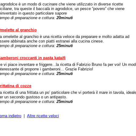
’agrodolce è un modo di cucinare che viene utilizzato in diverse ricette
iciliane, tra queste il baccalà in agrodolce, un pesce “povero” che viene
einventato in questo particolare sapore
empo di preparazione e cottura:
20minuti
melette al granchio
a omelette al granchio è una ricetta veloce da preparare e molto adatta ad
ssere abbinata anche con piatti estranei alla cucina cinese.
empo di preparazione e cottura:
25minuti
amberoni croccanti in pasta kataifi
e vi piace inventare e friggere...la ricetta di Fabrizio Bruno fa per voi! Un mo
nteressante di proporre i gamberoni... Grazie Fabrizio!
empo di preparazione e cottura:
25minuti
rittatina di cozze
a ricetta di una frittata un po’ particolare che vi porterà il mare in tavola, ideal
er un secondo gustoso o un antipasto.
empo di preparazione e cottura:
25minuti
orna indietro
|
Altre ricette veloci