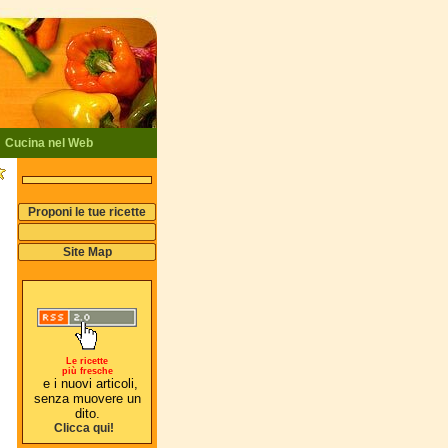
Cucina nel Web
Proponi le tue ricette
Site Map
Le ricette
più fresche
e i nuovi articoli,
senza muovere un
dito.
Clicca qui!