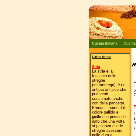
Cucina italiana
Cucina
Ultime ricette
R
Stria
La stria è la
focaccia delle
streghe
L
(stria=strega), è un
i
antipasto tipico che
p
può venir
T
consumato anche
con della pancetta.
F
Prende il nome dal
colore pallido e
T
giallo che possiede
z
dato che una volta
f
si pensava che le
T
streghe avessero
pelle dura e