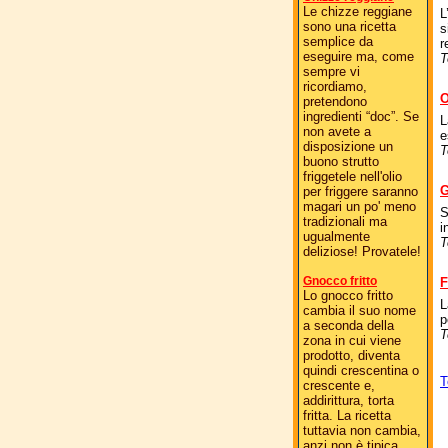
Le chizze reggiane
L
sono una ricetta
s
semplice da
r
eseguire ma, come
T
sempre vi
ricordiamo,
O
pretendono
ingredienti “doc”. Se
L
non avete a
e
disposizione un
T
buono strutto
friggetele nell'olio
G
per friggere saranno
magari un po' meno
S
tradizionali ma
i
ugualmente
T
deliziose! Provatele!
Gnocco fritto
F
Lo gnocco fritto
L
cambia il suo nome
p
a seconda della
T
zona in cui viene
prodotto, diventa
quindi crescentina o
T
crescente e,
addirittura, torta
fritta. La ricetta
tuttavia non cambia,
anzi non è tipica