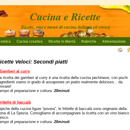
Cucina e Ricette
Ricette, vini e menù di cucina italiana ed etnica
 etnica
Cucina creativa
Ricette in libertà
Rubriche
Alimentazione
icette Veloci: Secondi piatti
Gamberi al curry
a ricetta dei gamberi al curry è una ricetta della cucina pechinese, con pochi
ngredienti siamo in grado di assaporare un piatto realmente delizioso... da
rovare!
empo di preparazione e cottura:
20minuti
rittelle di baccalà
ipiche della cucina ligure “povera”, le frittelle di baccalà sono originarie della
ona di La Spezia. Consigliamo di accompagnare la ricetta con un vino bianco
resco.
empo di preparazione e cottura:
20minuti