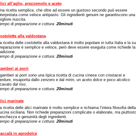
lici all’aglio, prezzemolo e aceto
na ricetta semplice, che oltre ad essere un gustoso secondo può essere
nterpretata come veloce antipasto. Gli ingredienti genuini ne garantiscono una
igliore riuscita.
empo di preparazione e cottura:
20minuti
ostolette alla valdostana
a ricetta delle costolette alla valdostana è molto popolare in tutta Italia e la s
reparazione è semplice e veloce, però deve essere eseguita come richiede la
radizione.
empo di preparazione e cottura:
20minuti
amberi ai porri
 gamberi ai porri sono una tipica ricetta di cucina cinese con crostacei e
erdure, insaporita dallo zenzero e dal mirin, un aceto dolce e poco alcolico
icavato dal riso.
empo di preparazione e cottura:
20minuti
lici marinate
a ricetta delle alici marinate è molto semplice e richiama l’intera filosofia della
ucina siciliana. Non richiede preparazioni complicate o elaborate, ma piuttost
reschezza e genuinità degli ingredienti.
empo di preparazione e cottura:
20minuti
accalà in agrodolce